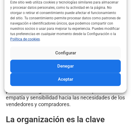
Este sitio web utiliza cookies y tecnologías similares para almacenar
y procesar datos personales, como tu actividad en la página. No
Hazte un experto en
otorgar o retirar el consentimiento puede afectar el funcionamiento
del sitio. Tu consentimiento permite procesar datos como patrones de
negociación.
navegación e identificadores únicos, que podemos compartir con
nuestros socios o usar para mejorar tu experiencia. Puedes modificar
tus preferencias en cualquier momento desde la Configuración o la
Aprender a negociar debe ser una de las tareas
Política de cookies
.
marcadas como prioridad en tu agenda. Recuerda
que el agente debe ser quien guíe la gestión de la
Configurar
compra venta.
Denegar
Aunque a veces seas un poco flexible, debes
mostrar seriedad en tu trabajo, esto proporcionará
Aceptar
más seguridad a tus clientes. Por supuesto, el
proceso de negociación debe ir acompañado de
empatía y sensibilidad hacia las necesidades de los
vendedores y compradores.
La organización es la clave