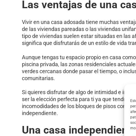
Las ventajas de una ca
Vivir en una casa adosada tiene muchas ventajas.
de las viviendas pareadas o las viviendas unif
tipo de viviendas suelen estar situadas en las a
significa que disfrutarás de un estilo de vida tr
Aunque tengas tu espacio propio en casa como u
piscina privada, las zonas residenciales actua
verdes cercanas donde pasar el tiempo, o inclus
comunitarias.
Si quieres disfrutar de algo de intimidad e in
ser la elección perfecta para ti ya que tendrás 
Est
incomodidades de los bloques de pisos con men
per
afe
independiente.
pat
soc
Una casa independiente
mom