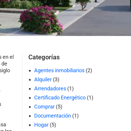
Categorías
 en el
o de
siglo
Agentes inmobiliarios
(2)
Alquiler
(3)
Arrendadores
(1)
s
Certificado Energético
(1)
s
Comprar
(5)
Documentación
(1)
asa
Hogar
(5)