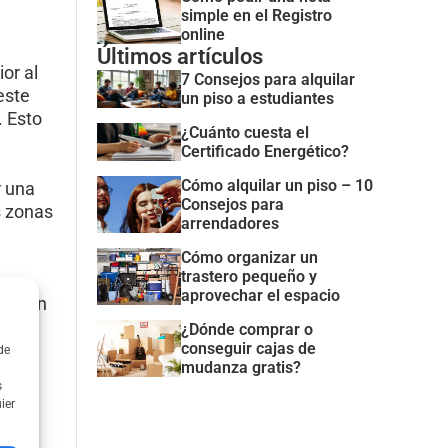
simple en el Registro
online
Últimos artículos
or al
7 Consejos para alquilar
este
un piso a estudiantes
. Esto
¿Cuánto cuesta el
Certificado Energético?
Cómo alquilar un piso – 10
r una
Consejos para
s zonas
arrendadores
Cómo organizar un
trastero pequeño y
aprovechar el espacio
pueden
as
¿Dónde comprar o
conseguir cajas de
alet
de
mudanza gratis?
s
ier