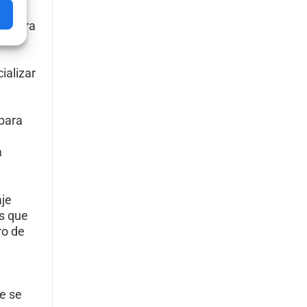
io para
ializar
 para
a
aje
s que
ro de
e se