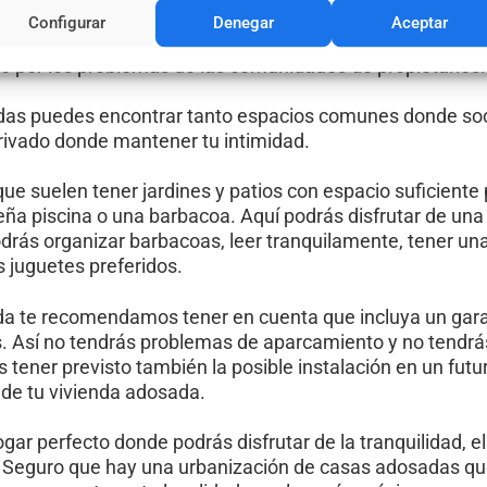
Configurar
Denegar
Aceptar
o de casas ofrecen la ventaja de tener tu propio espac
rte por los problemas de las comunidades de propietarios.
as puedes encontrar tanto espacios comunes donde soc
rivado donde mantener tu intimidad.
ue suelen tener jardines y patios con espacio suficiente
queña piscina o una barbacoa. Aquí podrás disfrutar de una
drás organizar barbacoas, leer tranquilamente, tener un
 juguetes preferidos.
a te recomendamos tener en cuenta que incluya un gar
s. Así no tendrás problemas de aparcamiento y no tendrá
 tener previsto también la posible instalación en un futu
 de tu vivienda adosada.
gar perfecto donde podrás disfrutar de la tranquilidad, el
. Seguro que hay una urbanización de casas adosadas qu