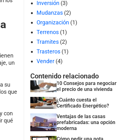
n los
Inversión
(3)
Mudanzas
(2)
 a
Organización
(1)
Terrenos
(1)
Tramites
(2)
Trasteros
(1)
tienen
Vender
(4)
je, un
Contenido relacionado
10 Consejos para negociar
da su
el precio de una vivienda
 los que
¿Cuánto cuesta el
Certificado Energético?
y con
Ventajas de las casas
ir qué
prefabricadas: una opción
moderna
Cómo pedir una nota