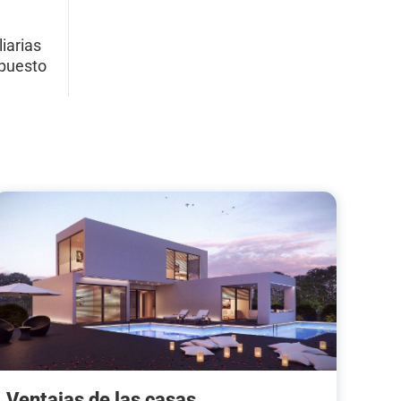
iarias
upuesto
Ventajas de las casas