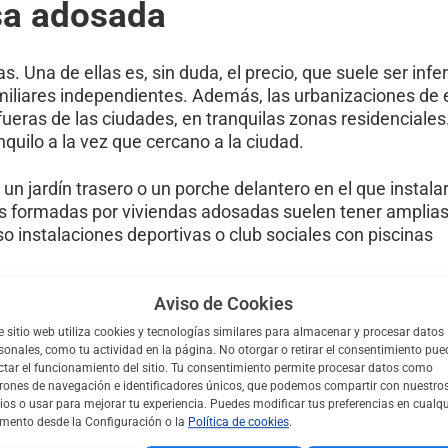
sa adosada
 Una de ellas es, sin duda, el precio, que suele ser inferi
amiliares independientes. Además, las urbanizaciones de 
fueras de las ciudades, en tranquilas zonas residenciales
anquilo a la vez que cercano a la ciudad.
n jardín trasero o un porche delantero en el que instala
les formadas por viviendas adosadas suelen tener amplia
o instalaciones deportivas o club sociales con piscinas
Aviso de Cookies
dependencia sin gastar mucho dinero, las casas adosadas 
las ventajas de vivir en una casa independiente evitando l
e sitio web utiliza cookies y tecnologías similares para almacenar y procesar datos
os presupuesto del que se necesita para comprar un ch
sonales, como tu actividad en la página. No otorgar o retirar el consentimiento pue
ctar el funcionamiento del sitio. Tu consentimiento permite procesar datos como
rones de navegación e identificadores únicos, que podemos compartir con nuestro
ios o usar para mejorar tu experiencia. Puedes modificar tus preferencias en cualqu
 a buen precio
ento desde la Configuración o la
Política de cookies
.