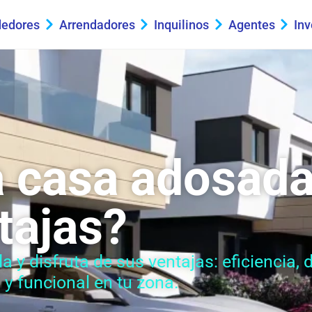
edores
Arrendadores
Inquilinos
Agentes
Inv
 casa adosada
tajas?
y disfruta de sus ventajas: eficiencia, 
y funcional en tu zona.