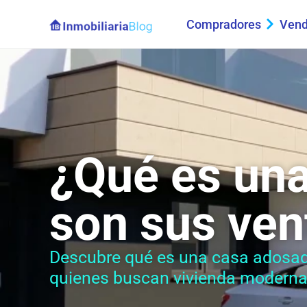
Compradores
Vend
¿Qué es una
son sus ven
Descubre qué es una casa adosada 
quienes buscan vivienda moderna 